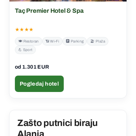
Taç Premier Hotel & Spa
★★★★
🍽️ Restoran
📶 Wi‑Fi
🅿️ Parking
🏖️ Plaža
💪 Sport
od 1.301 EUR
Pogledaj hotel
Zašto putnici biraju
Alanja