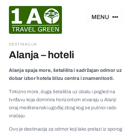
Skip
to
MENU
content
Naslovna
DESTINACIJA
Alanja – hoteli
Smeštaj
Alanja spaja more, šetališta i sadržajan odmor uz
dobar izbor hotela blizu centra i znamenitosti.
Zanimljivosti
Tirkizno more, duga šetališta uz obalu i pogled na
Paket aranžmani
tvrđavu koja dominira horizontom stvaraju u Alanji
onaj mediteranski ugođaj zbog kog se putnici rado
vraćaju.
Ostalo
Ovo je destinacija za odmor koji lako prelazi iz sporog