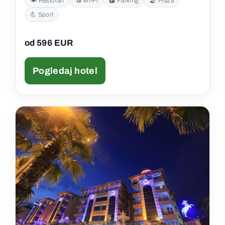
🍽️ Restoran
📶 Wi‑Fi
🅿️ Parking
🏖️ Plaža
💪 Sport
od 596 EUR
Pogledaj hotel