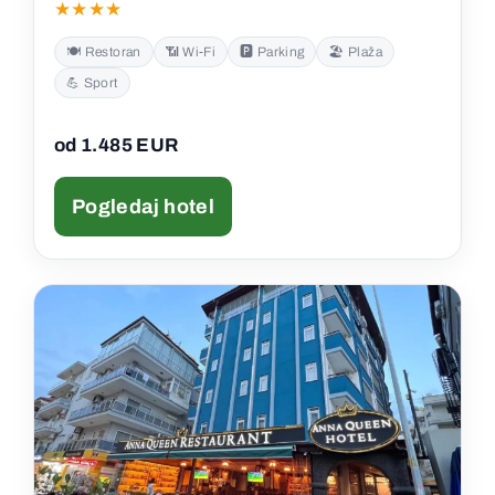
★★★★
🍽️ Restoran
📶 Wi‑Fi
🅿️ Parking
🏖️ Plaža
💪 Sport
od 1.485 EUR
Pogledaj hotel