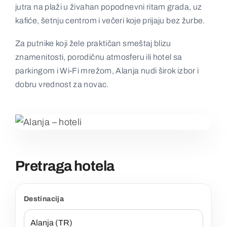
jutra na plaži u živahan popodnevni ritam grada, uz
Kontakt
kafiće, šetnju centrom i večeri koje prijaju bez žurbe.
Za putnike koji žele praktičan smeštaj blizu
znamenitosti, porodičnu atmosferu ili hotel sa
parkingom i Wi‑Fi mrežom, Alanja nudi širok izbor i
dobru vrednost za novac.
Pretraga hotela
Destinacija