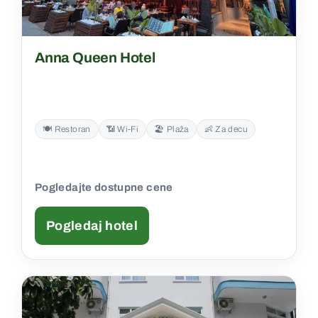
Anna Queen Hotel
🍽️ Restoran
📶 Wi‑Fi
🏖️ Plaža
👶 Za decu
Pogledajte dostupne cene
Pogledaj hotel