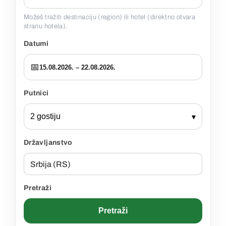
Možeš tražiti destinaciju (region) ili hotel (direktno otvara
stranu hotela).
Datumi
📅
15.08.2026. – 22.08.2026.
Putnici
2 gostiju
▾
Državljanstvo
Pretraži
Pretraži