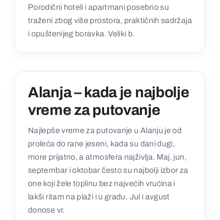
Porodični hoteli i apartmani posebno su
traženi zbog više prostora, praktičnih sadržaja
i opuštenijeg boravka. Veliki b.
Alanja – kada je najbolje
vreme za putovanje
Najlepše vreme za putovanje u Alanju je od
proleća do rane jeseni, kada su dani dugi,
more prijatno, a atmosfera najživlja. Maj, jun,
septembar i oktobar često su najbolji izbor za
one koji žele toplinu bez najvećih vrućina i
lakši ritam na plaži i u gradu. Jul i avgust
donose vr.