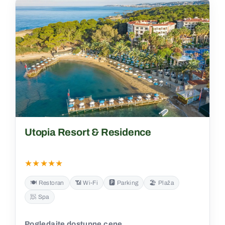
Utopia Resort & Residence
★★★★★
🍽️ Restoran
📶 Wi‑Fi
🅿️ Parking
🏖️ Plaža
🧖 Spa
Pogledajte dostupne cene