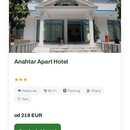
Anahtar Apart Hotel
★★★
🍽️ Restoran
📶 Wi‑Fi
🅿️ Parking
🏖️ Plaža
🧖 Spa
od 218 EUR