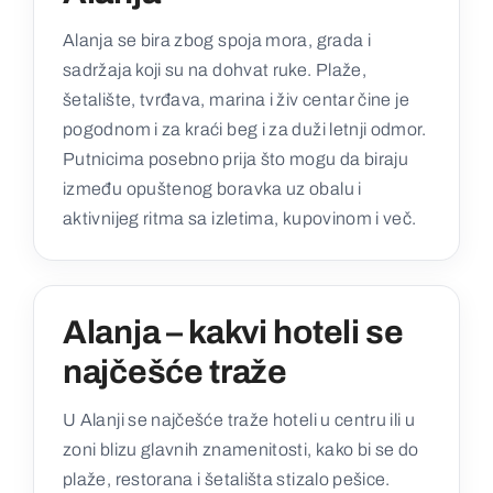
Alanja se bira zbog spoja mora, grada i
sadržaja koji su na dohvat ruke. Plaže,
šetalište, tvrđava, marina i živ centar čine je
pogodnom i za kraći beg i za duži letnji odmor.
Putnicima posebno prija što mogu da biraju
između opuštenog boravka uz obalu i
aktivnijeg ritma sa izletima, kupovinom i več.
Alanja – kakvi hoteli se
najčešće traže
U Alanji se najčešće traže hoteli u centru ili u
zoni blizu glavnih znamenitosti, kako bi se do
plaže, restorana i šetališta stizalo pešice.