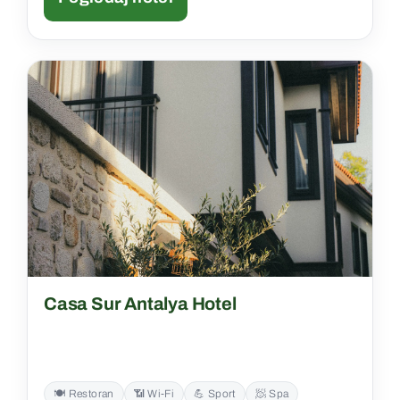
Casa Sur Antalya Hotel
🍽️ Restoran
📶 Wi‑Fi
💪 Sport
🧖 Spa