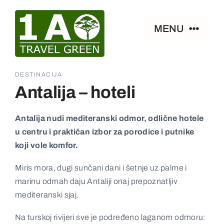
Skip
to
MENU
content
Naslovna
DESTINACIJA
Antalija – hoteli
Smeštaj
Antalija nudi mediteranski odmor, odlične hotele
u centru i praktičan izbor za porodice i putnike
Zanimljivosti
koji vole komfor.
Paket aranžmani
Miris mora, dugi sunčani dani i šetnje uz palme i
marinu odmah daju Antaliji onaj prepoznatljiv
mediteranski sjaj.
Ostalo
Na turskoj rivijeri sve je podređeno laganom odmoru: