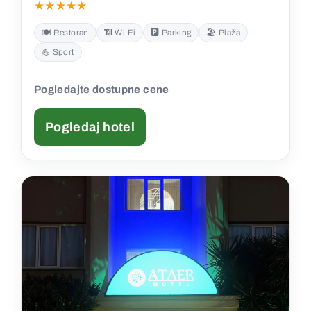
★★★★★
🍽️ Restoran
📶 Wi‑Fi
🅿️ Parking
🏖️ Plaža
💪 Sport
Pogledajte dostupne cene
Pogledaj hotel