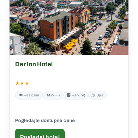
Der Inn Hotel
★★★
🍽️ Restoran
📶 Wi‑Fi
🅿️ Parking
🧖 Spa
Pogledajte dostupne cene
Pogledaj hotel