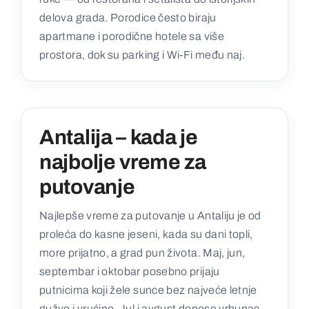
delova grada. Porodice često biraju
apartmane i porodične hotele sa više
prostora, dok su parking i Wi‑Fi među naj.
Antalija – kada je
najbolje vreme za
putovanje
Najlepše vreme za putovanje u Antaliju je od
proleća do kasne jeseni, kada su dani topli,
more prijatno, a grad pun života. Maj, jun,
septembar i oktobar posebno prijaju
putnicima koji žele sunce bez najveće letnje
gužve i vrućine. Jul i avgust donose vrhunac