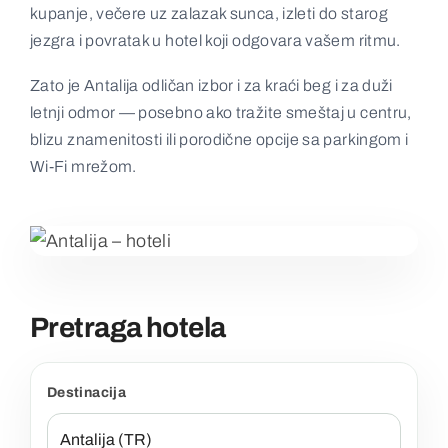
kupanje, večere uz zalazak sunca, izleti do starog
Kontakt
jezgra i povratak u hotel koji odgovara vašem ritmu.
Zato je Antalija odličan izbor i za kraći beg i za duži
letnji odmor — posebno ako tražite smeštaj u centru,
blizu znamenitosti ili porodične opcije sa parkingom i
Wi‑Fi mrežom.
Pretraga hotela
Destinacija