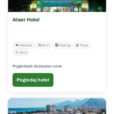
Ataer Hotel
🍽️ Restoran
📶 Wi‑Fi
🅿️ Parking
🏖️ Plaža
💪 Sport
Pogledajte dostupne cene
Pogledaj hotel