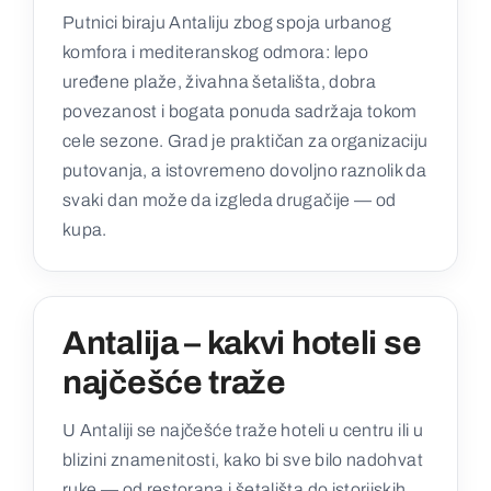
Putnici biraju Antaliju zbog spoja urbanog
komfora i mediteranskog odmora: lepo
uređene plaže, živahna šetališta, dobra
povezanost i bogata ponuda sadržaja tokom
cele sezone. Grad je praktičan za organizaciju
putovanja, a istovremeno dovoljno raznolik da
svaki dan može da izgleda drugačije — od
kupa.
Antalija – kakvi hoteli se
najčešće traže
U Antaliji se najčešće traže hoteli u centru ili u
blizini znamenitosti, kako bi sve bilo nadohvat
ruke — od restorana i šetališta do istorijskih