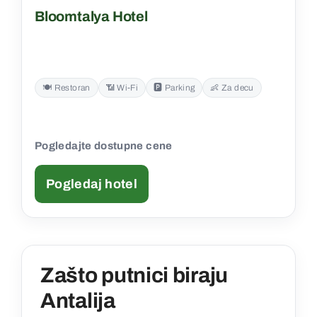
Bloomtalya Hotel
🍽️ Restoran
📶 Wi‑Fi
🅿️ Parking
👶 Za decu
Pogledajte dostupne cene
Pogledaj hotel
Zašto putnici biraju
Antalija