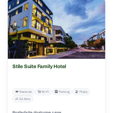
Stile Suite Family Hotel
🍽️ Restoran
📶 Wi‑Fi
🅿️ Parking
🏖️ Plaža
👶 Za decu
Pogledajte dostupne cene