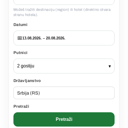
Možeš tražiti destinaciju (region) ili hotel (direktno otvara
stranu hotela).
Datumi
📅
13.08.2026. – 20.08.2026.
Putnici
2 gostiju
▾
Državljanstvo
Pretraži
Pretraži