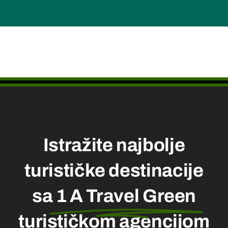
Istražite najbolje
turističke destinacije
sa
1 A Travel Green
turističkom agencijom