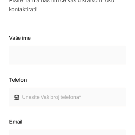
Pišite nam a naš tim će Vas u kratkom roku
kontaktirati!
Vaše ime
Telefon
Email