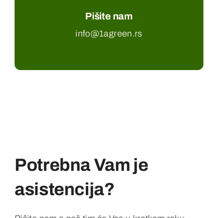
Pišite nam
info@1agreen.rs
Potrebna Vam je
asistencija?