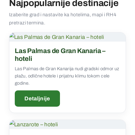
Najpopularnije destinacije
Kontakt
Izaberite grad i nastavite ka hotelima, mapi i RH4
pretrazi termina.
Las Palmas de Gran Kanaria –
hoteli
Las Palmas de Gran Kanarija nudi gradski odmor uz
plažu, odlične hotele i prijatnu klimu tokom cele
godine.
Detaljnije