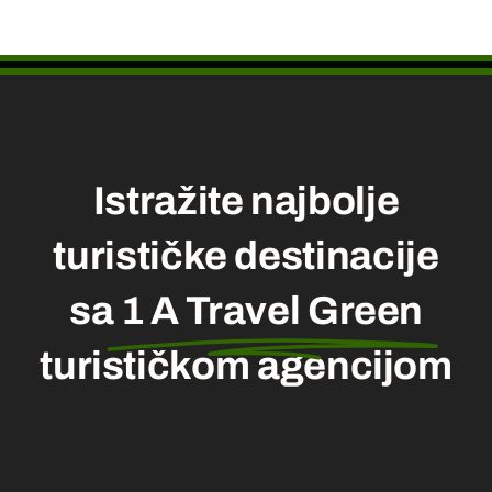
Istražite najbolje
turističke destinacije
sa
1 A Travel Green
turističkom agencijom