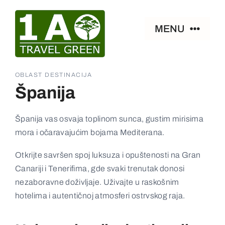
Skip
to
MENU
content
Naslovna
OBLAST DESTINACIJA
Španija
Smeštaj
Španija vas osvaja toplinom sunca, gustim mirisima
mora i očaravajućim bojama Mediterana.
Zanimljivosti
Otkrijte savršen spoj luksuza i opuštenosti na Gran
Paket aranžmani
Canariji i Tenerifima, gde svaki trenutak donosi
nezaboravne doživljaje. Uživajte u raskošnim
hotelima i autentičnoj atmosferi ostrvskog raja.
Ostalo