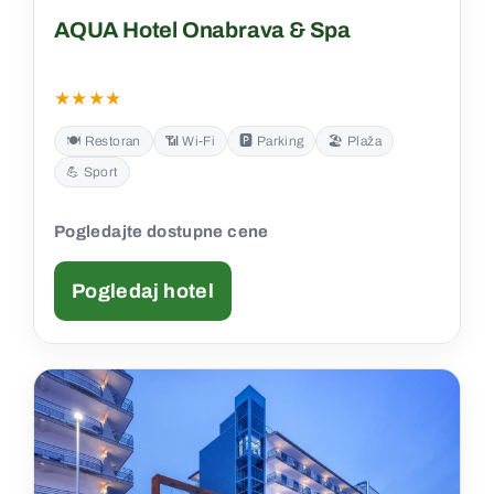
AQUA Hotel Onabrava & Spa
★★★★
🍽️ Restoran
📶 Wi‑Fi
🅿️ Parking
🏖️ Plaža
💪 Sport
Pogledajte dostupne cene
Pogledaj hotel