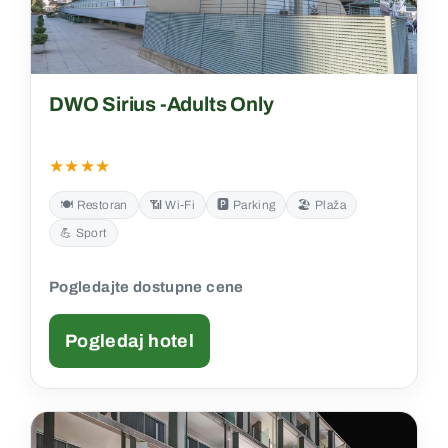
DWO Sirius -Adults Only
★★★★
🍽️ Restoran
📶 Wi‑Fi
🅿️ Parking
🏖️ Plaža
💪 Sport
Pogledajte dostupne cene
Pogledaj hotel