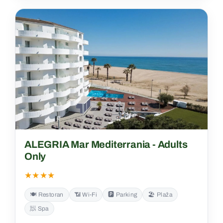
ALEGRIA Mar Mediterrania - Adults
Only
★★★★
🍽️ Restoran
📶 Wi‑Fi
🅿️ Parking
🏖️ Plaža
🧖 Spa