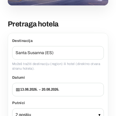
Pretraga hotela
Destinacija
Možeš tražiti destinaciju (region) ili hotel (direktno otvara
stranu hotela).
Datumi
📅
13.08.2026. – 20.08.2026.
Putnici
2 gostiju
▾