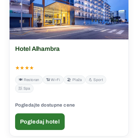
Hotel Alhambra
★★★★
🍽️ Restoran
📶 Wi‑Fi
🏖️ Plaža
💪 Sport
🧖 Spa
Pogledajte dostupne cene
Pogledaj hotel