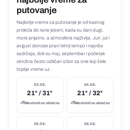
putovanje
Najbolje vreme za putovanje je od kasnog
proleća do rane jeseni, kada su dani dugi,
more prijatno, a atmosfera najživlja. Jun, jul i
avgust donose pravi letnji tempo i najviše
sadržaja, dok su maj, septembar i početak
oktobra često odličan izbor za one koji žele
toplije vreme uz.
03.08.
04.08.
21° / 31°
21° / 32°
⛅
⛅
Mestimično oblačno
Mestimično oblačno
05.08.
06.08.