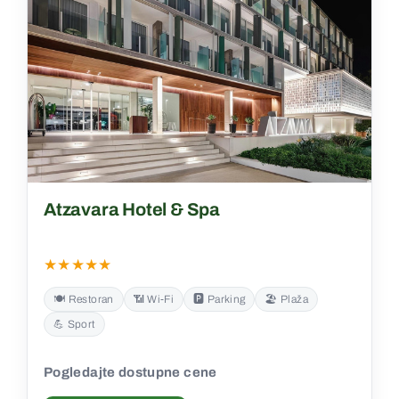
Atzavara Hotel & Spa
★★★★★
🍽️ Restoran
📶 Wi‑Fi
🅿️ Parking
🏖️ Plaža
💪 Sport
Pogledajte dostupne cene