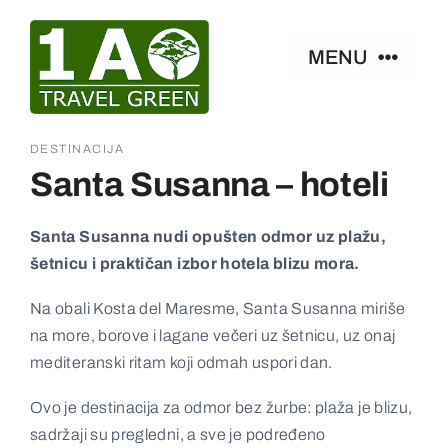
Skip
to
MENU
content
Naslovna
DESTINACIJA
Santa Susanna – hoteli
Smeštaj
Santa Susanna nudi opušten odmor uz plažu,
šetnicu i praktičan izbor hotela blizu mora.
Zanimljivosti
Na obali Kosta del Maresme, Santa Susanna miriše
Paket aranžmani
na more, borove i lagane večeri uz šetnicu, uz onaj
mediteranski ritam koji odmah uspori dan.
Ostalo
Ovo je destinacija za odmor bez žurbe: plaža je blizu,
sadržaji su pregledni, a sve je podređeno