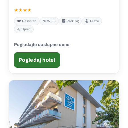
★★★★
🍽️ Restoran
📶 Wi‑Fi
🅿️ Parking
🏖️ Plaža
💪 Sport
Pogledajte dostupne cene
Pogledaj hotel