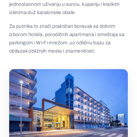
jednostavnom uživanju u suncu, kupanju i kratkim
Kontakt
izletima duž katalonske obale.
Za putnika to znači praktičan boravak sa dobrim
izborom hotela, porodičnih apartmana i smeštaja sa
parkingom i Wi‑Fi mrežom, uz odličnu bazu za
obilazak obližnjih mesta i znamenitosti.