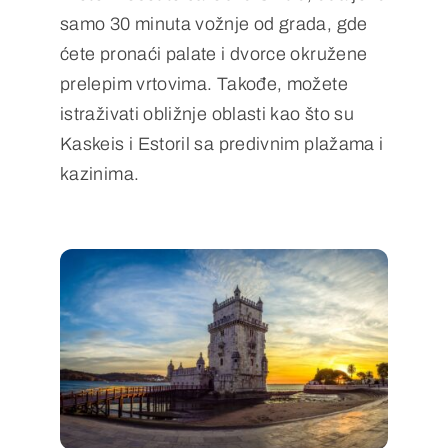
samo 30 minuta vožnje od grada, gde
ćete pronaći palate i dvorce okružene
prelepim vrtovima. Takođe, možete
istraživati obližnje oblasti kao što su
Kaskeis i Estoril sa predivnim plažama i
kazinima.