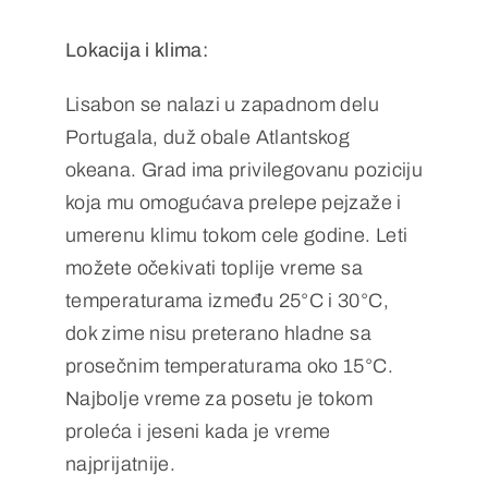
Lokacija i klima:
Lisabon se nalazi u zapadnom delu
Portugala, duž obale Atlantskog
okeana. Grad ima privilegovanu poziciju
koja mu omogućava prelepe pejzaže i
umerenu klimu tokom cele godine. Leti
možete očekivati toplije vreme sa
temperaturama između 25°C i 30°C,
dok zime nisu preterano hladne sa
prosečnim temperaturama oko 15°C.
Najbolje vreme za posetu je tokom
proleća i jeseni kada je vreme
najprijatnije.