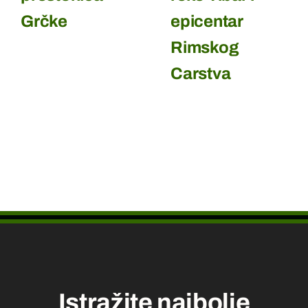
Grčke
epicentar
Rimskog
Carstva
Istražite najbolje