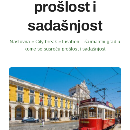
prošlost i
sadašnjost
Naslovna
»
City break
»
Lisabon – šarmantni grad u
kome se susreću prošlost i sadašnjost