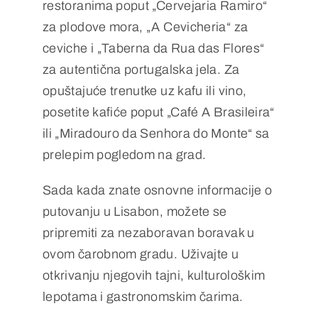
restoranima poput „Cervejaria Ramiro“
za plodove mora, „A Cevicheria“ za
ceviche i „Taberna da Rua das Flores“
za autentična portugalska jela. Za
opuštajuće trenutke uz kafu ili vino,
posetite kafiće poput „Café A Brasileira“
ili „Miradouro da Senhora do Monte“ sa
prelepim pogledom na grad.
Sada kada znate osnovne informacije o
putovanju u Lisabon, možete se
pripremiti za nezaboravan boravak u
ovom čarobnom gradu. Uživajte u
otkrivanju njegovih tajni, kulturološkim
lepotama i gastronomskim čarima.