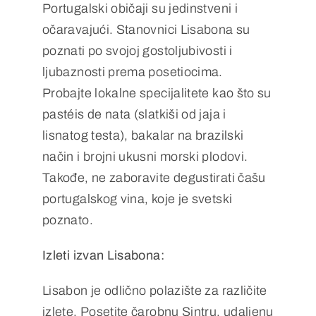
Portugalski običaji su jedinstveni i
očaravajući. Stanovnici Lisabona su
poznati po svojoj gostoljubivosti i
ljubaznosti prema posetiocima.
Probajte lokalne specijalitete kao što su
pastéis de nata (slatkiši od jaja i
lisnatog testa), bakalar na brazilski
način i brojni ukusni morski plodovi.
Takođe, ne zaboravite degustirati čašu
portugalskog vina, koje je svetski
poznato.
Izleti izvan Lisabona:
Lisabon je odlično polazište za različite
izlete. Posetite čarobnu Sintru, udaljenu