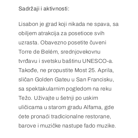
Sadržaji i aktivnosti:
Lisabon je grad koji nikada ne spava, sa
obiljem atrakcija za posetioce svih
uzrasta. Obavezno posetite čuveni
Torre de Belém, srednjovekovnu
tvrđavu i svetsku baštinu UNESCO-a.
Takođe, ne propustite Most 25. Aprila,
sličan Golden Gateu u San Francisku,
sa spektakularnim pogledom na reku
Težo. Uživajte u šetnji po uskim
uličicama u starom gradu Alfama, gde
ćete pronaći tradicionalne restorane,
barove i muzičke nastupe fado muzike.