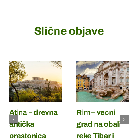
Slične objave
Atina – drevna
Rim – vecni
antička
grad na obali
prestonica
reke Tibar i