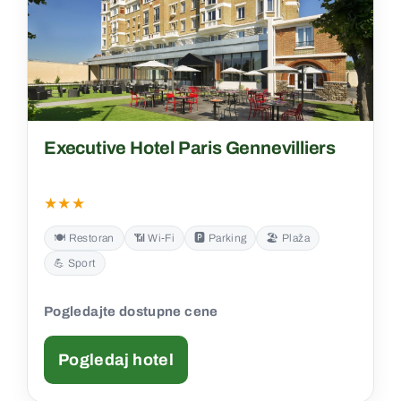
Executive Hotel Paris Gennevilliers
★★★
🍽️ Restoran
📶 Wi‑Fi
🅿️ Parking
🏖️ Plaža
💪 Sport
Pogledajte dostupne cene
Pogledaj hotel