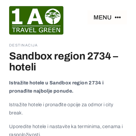
Skip
to
MENU
content
Naslovna
DESTINACIJA
Sandbox region 2734 –
Smeštaj
hoteli
Zanimljivosti
Istražite hotele u Sandbox region 2734 i
pronađite najbolje ponude.
Paket aranžmani
Istražite hotele i pronađite opcije za odmor i city
break.
Ostalo
Uporedite hotele i nastavite ka terminima, cenama i
raspoloživosti.