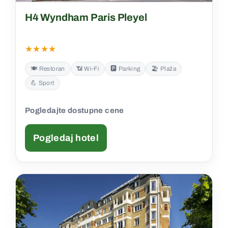
H4 Wyndham Paris Pleyel
★★★★
🍽️ Restoran
📶 Wi‑Fi
🅿️ Parking
🏖️ Plaža
💪 Sport
Pogledajte dostupne cene
Pogledaj hotel