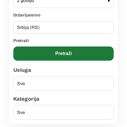
2 gostiju
▾
Državljanstvo
Pretraži
Pretraži
Usluga
Kategorija