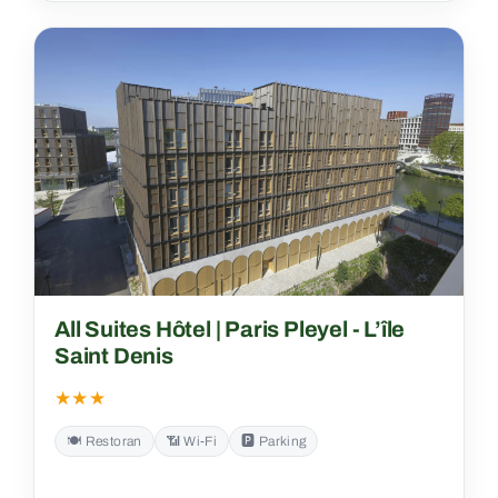
All Suites Hôtel | Paris Pleyel - L’île
Saint Denis
★★★
🍽️ Restoran
📶 Wi‑Fi
🅿️ Parking