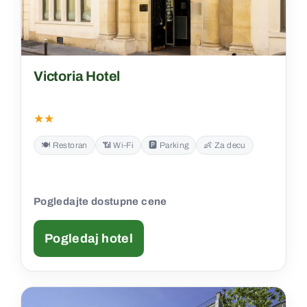
Victoria Hotel
★★
🍽️ Restoran
📶 Wi‑Fi
🅿️ Parking
👶 Za decu
Pogledajte dostupne cene
Pogledaj hotel