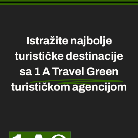
Istražite najbolje
turističke destinacije
sa
1 A Travel Green
turističkom agencijom