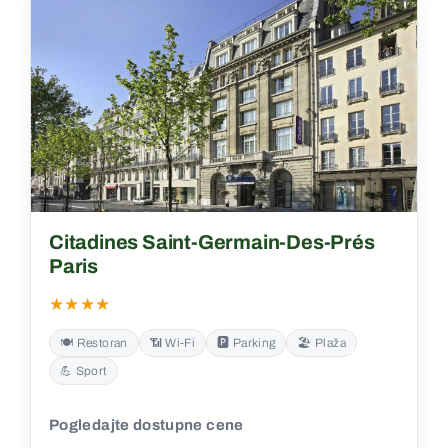
Citadines Saint-Germain-Des-Prés
Paris
★★★★
🍽️ Restoran
📶 Wi‑Fi
🅿️ Parking
🏖️ Plaža
💪 Sport
Pogledajte dostupne cene