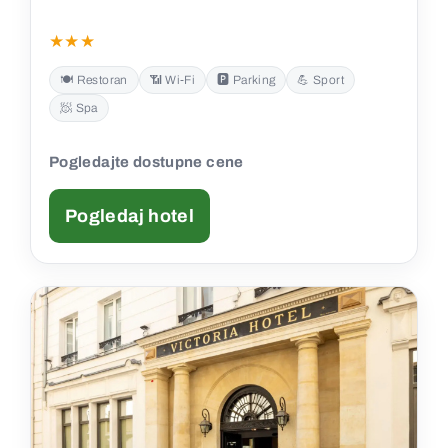
★★★
🍽️ Restoran
📶 Wi‑Fi
🅿️ Parking
💪 Sport
🧖 Spa
Pogledajte dostupne cene
Pogledaj hotel