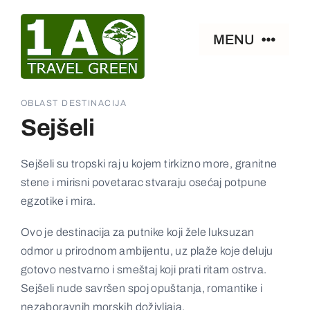
Skip
to
MENU
content
Naslovna
OBLAST DESTINACIJA
Sejšeli
Smeštaj
Sejšeli su tropski raj u kojem tirkizno more, granitne
stene i mirisni povetarac stvaraju osećaj potpune
Zanimljivosti
egzotike i mira.
Paket aranžmani
Ovo je destinacija za putnike koji žele luksuzan
odmor u prirodnom ambijentu, uz plaže koje deluju
gotovo nestvarno i smeštaj koji prati ritam ostrva.
Ostalo
Sejšeli nude savršen spoj opuštanja, romantike i
nezaboravnih morskih doživljaja.