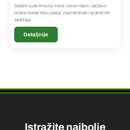
Sejšeli nude tirkizno more, miran ritam i pažljivo
birane hotele blizu plaža, znamenitosti i praktičnih
sadržaja.
Detaljnije
Istražite najbolje