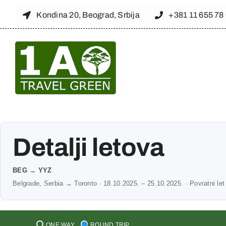
Skip
Kondina 20, Beograd, Srbija
+381 11 655 78
to
content
Detalji letova
BEG → YYZ
Belgrade, Serbia → Toronto · 18.10.2025. – 25.10.2025. · Povratni let
ONE WAY
ROUND TRIP