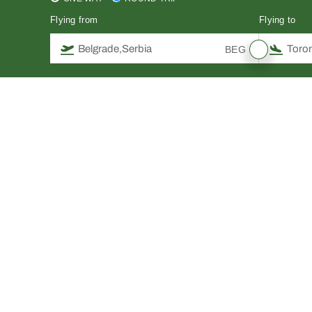
Flying from
Flying to
BEG
Filter your Search
Flight
ADT:1 CH
Number Of Stops
Airlines
Price
RSDNaN - RSDNaN
RSDNaN
Departure / Arrival Time