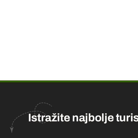
NaNh:NaNm - NaNh:NaNm
NaNh:NaNm
Brand Fare
Brand fare
Istražite najbolje turi