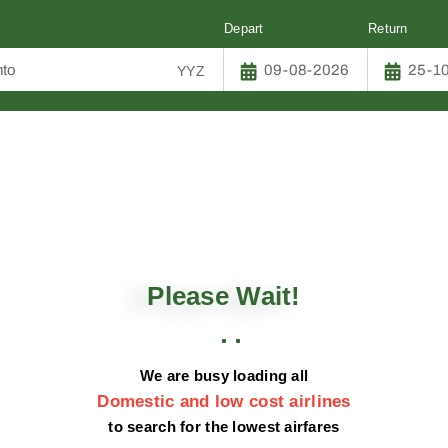
Depart
Return
YYZ
s BEG
⇋
YYZ |
Sat,18 Oct
⇋
Sat,25 Oct
D:0 INF:0
AIRLINE
DEPART
Please Wait!
We are busy loading all
Domestic and low cost airlines
to search for the lowest airfares