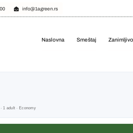
 00
info@1agreen.rs
Naslovna
Smeštaj
Zanimljivo
 · 1 adult · Economy