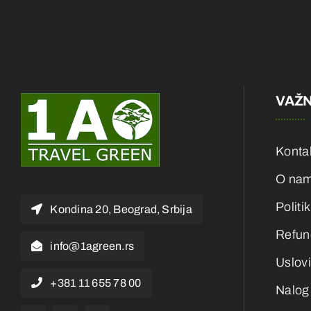
VAŽN
Konta
O na
Politi
Kondina 20, Beograd, Srbija
Refund
info@1agreen.rs
Uslovi
+381 11 655 78 00
Nalog