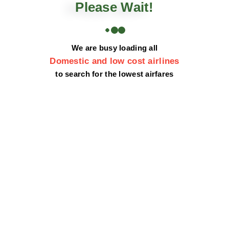
Please Wait!
Istražite najbolje
We are busy loading all
Domestic and low cost airlines
turističke destinacije
to search for the lowest airfares
sa
1 A Travel Green
turističkom agencijom