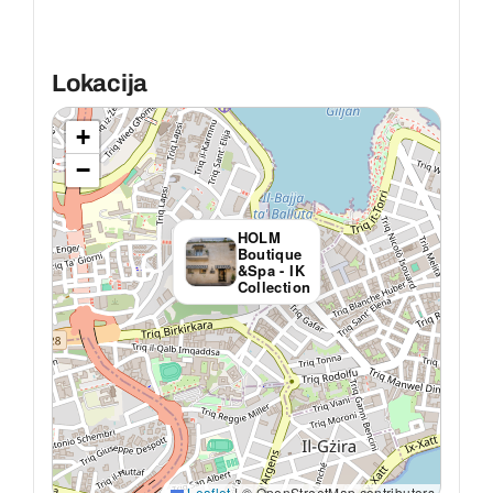
Lokacija
+
−
HOLM
Boutique
&Spa - IK
Collection
Leaflet
|
© OpenStreetMap contributors