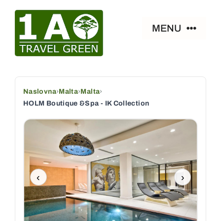
Skip
to
MENU
content
Naslovna
Naslovna
›
Malta
›
Malta
›
Smeštaj
HOLM Boutique &Spa - IK Collection
Zanimljivosti
Paket aranžmani
‹
›
Ostalo