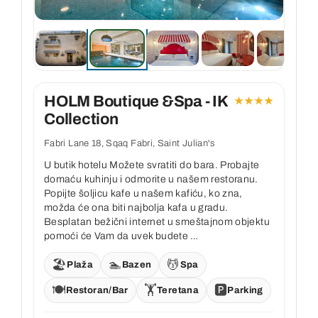
Kontakt
HOLM Boutique &Spa - IK
★★★★
Collection
Fabri Lane 18, Sqaq Fabri, Saint Julian's
U butik hotelu Možete svratiti do bara. Probajte
domaću kuhinju i odmorite u našem restoranu.
Popijte šoljicu kafe u našem kafiću, ko zna,
možda će ona biti najbolja kafa u gradu.
Besplatan bežični internet u smeštajnom objektu
pomoći će Vam da uvek budete …
🏖️
🏊
💆
Plaža
Bazen
Spa
🍽️
🏋️
🅿️
Restoran/Bar
Teretana
Parking