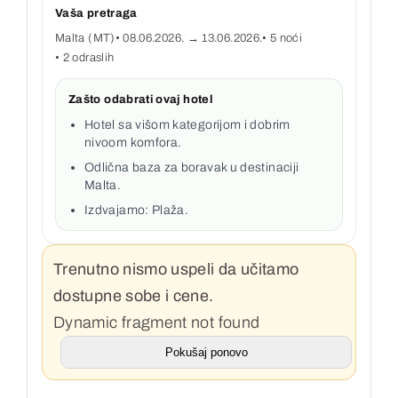
Vaša pretraga
Malta (MT)
• 08.06.2026. → 13.06.2026.
• 5 noći
• 2 odraslih
Zašto odabrati ovaj hotel
Hotel sa višom kategorijom i dobrim
nivoom komfora.
Odlična baza za boravak u destinaciji
Malta.
Izdvajamo: Plaža.
Trenutno nismo uspeli da učitamo
dostupne sobe i cene.
Dynamic fragment not found
Pokušaj ponovo