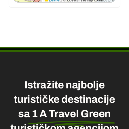
Istražite najbolje
turističke destinacije
sa
1 A Travel Green
turističkom agencijom