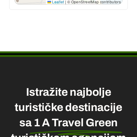
Istražite najbolje
turističke destinacije
sa
1 A Travel Green
turističkom agencijom