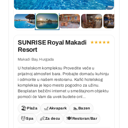
Kontakt
SUNRISE Royal Makadi
★★★★★
Resort
Makadi Bay, Hurgada
U hotelskom kompleksu Provedite veče u
prijatnoj atmosferi bara. Probajte domaću kuhinju
i odmorite u našem restoranu. Kafić hotelskog
kompleksa je lepo mesto pogodno za užinu.
Besplatan bežični internet u smeštajnom objektu
pomoći će Vam da uvek budete onl…
🏖️
🎢
🏊
Plaža
Akvapark
Bazen
💆
👶
🍽️
Spa
Za decu
Restoran/Bar