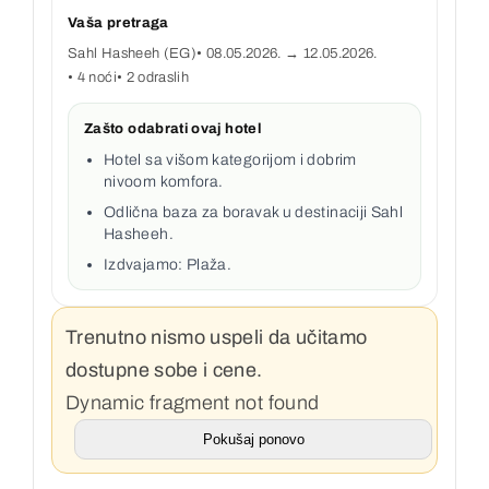
Vaša pretraga
Sahl Hasheeh (EG)
• 08.05.2026. → 12.05.2026.
• 4 noći
• 2 odraslih
Zašto odabrati ovaj hotel
Hotel sa višom kategorijom i dobrim
nivoom komfora.
Odlična baza za boravak u destinaciji Sahl
Hasheeh.
Izdvajamo: Plaža.
Trenutno nismo uspeli da učitamo
dostupne sobe i cene.
Dynamic fragment not found
Pokušaj ponovo