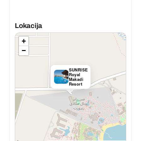
Lokacija
+
−
SUNRISE
Royal
Makadi
Resort
Leaflet
|
© OpenStreetMap contributors